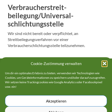
Verbraucher­streit­
beilegung/Universal­
schlichtungs­stelle
Wir sind nicht bereit oder verpflichtet, an
Streitbeilegungsverfahren vor einer
Verbraucherschlichtungsstelle teilzunehmen.
Cookie-Zustimmung verwalten
RECHTLICHES
Um dir ein optimales Erlebnis zu bieten, verwenden wir Technologien wie
Cookies, um Geräteinformationen zu speichern und/oder darauf zuzugreifen.
Wir setzen keine Trackingcookies wie Google Analytics oder Facebookpixel
Impressum
usw. ein!
Datenschutzerklärung
Akzeptieren
Cookie-Richtlinie (EU)