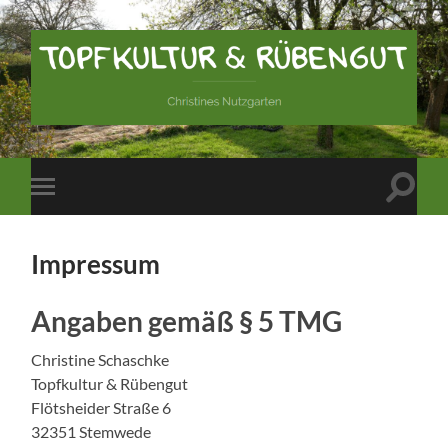
Topfkultur
und
Rübengut
Suchfe
Mobile-
ein-/a
Menü
ein-/ausblenden
Impressum
Angaben gemäß § 5 TMG
Christine Schaschke
Topfkultur & Rübengut
Flötsheider Straße 6
32351 Stemwede